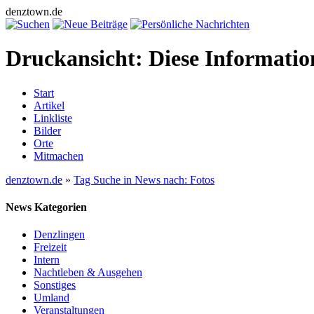
denztown.de
Druckansicht: Diese Informati
Start
Artikel
Linkliste
Bilder
Orte
Mitmachen
denztown.de
»
Tag Suche in News nach: Fotos
News Kategorien
Denzlingen
Freizeit
Intern
Nachtleben & Ausgehen
Sonstiges
Umland
Veranstaltungen