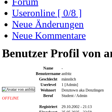
Forum
Useronline [ 0/8 ]
Neue Änderungen
Neue Kommentare
Benutzer Profil von an
Name
-
Benutzername
anfritz
Geschlecht
männlich
Userlevel
1 [Admin]
Wohnort
Denztown aka Denzlingen
Beruf
Student / Admin
OFFLINE
Registriert
29.10.2002 - 21:13