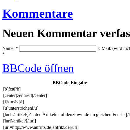
Kommentare
Neuen Kommentar verfas
Name: *
E-Mail: (wird nic
*
BBCode
öffnen
BBCode Eingabe
[b]fett[/b]
[center]zentriert[/center]
[i]kursiv[/i]
[u]unterstrichen[/u]
[lurl=/artikel/]Zu den Artikeln auf denztown.de im gleichen Fenster[/l
[lurl]/artikel/[/lurl]
[url=http://www.anfritz.de]anfritz.de[/url]