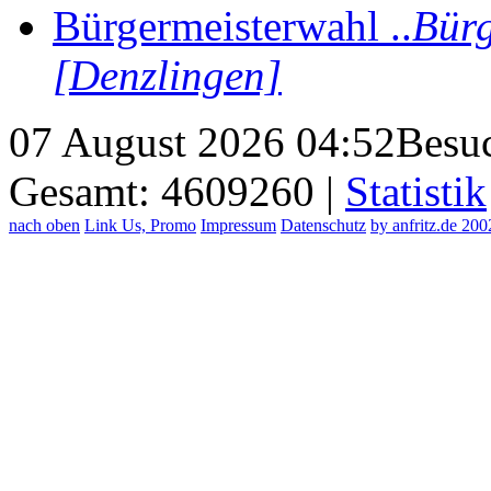
Bürgermeisterwahl ..
Bürg
[Denzlingen]
07 August 2026 04:52
Besuc
Gesamt: 4609260 |
Statistik
nach oben
Link Us, Promo
Impressum
Datenschutz
by anfritz.de 20