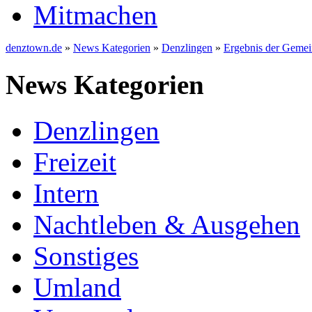
Mitmachen
denztown.de
»
News Kategorien
»
Denzlingen
»
Ergebnis der Gemei
News Kategorien
Denzlingen
Freizeit
Intern
Nachtleben & Ausgehen
Sonstiges
Umland